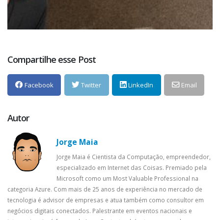
Compartilhe esse Post
Facebook
Twitter
LinkedIn
Email
Autor
Jorge Maia
Jorge Maia é Cientista da Computação, empreendedor,
especializado em Internet das Coisas. Premiado pela
Microsoft como um Most Valuable Professional na
categoria Azure. Com mais de 25 anos de experiência no mercado de
tecnologia é advisor de empresas e atua também como consultor em
negócios digitais conectados. Palestrante em eventos nacionais e