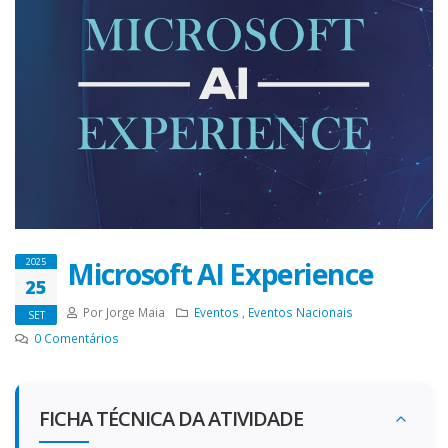
Microsoft AI Experience
2025
25
Por Jorge Maia
Eventos
,
Eventos Nacionais
SET
0
Comentários
FICHA TÉCNICA DA ATIVIDADE