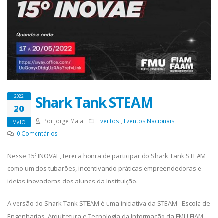
Shark Tank STEAM
2022
20
Por Jorge Maia
Eventos
,
Eventos Nacionais
MAIO
0
Comentários
Nesse 15º INOVAE, terei a honra de participar do Shark Tank STEAM
como um dos tubarões, incentivando práticas empreendedoras e
ideias inovadoras dos alunos da Instituição.
A versão do Shark Tank STEAM é uma iniciativa da STEAM - Escola de
Engenharias, Arquitetura e Tecnologia da Informação da FMU FIAM