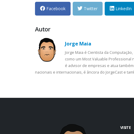
Facebook
Twitter
LinkedIn
Autor
Jorge Maia
Jorge Maia é Cientista da Computação,
como um Most Valuable Professional n
é advisor de empresas e atua também 
nacionais e internacionais, é âncora do JorgeCast e t
VISITE