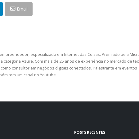
Email
 empreendedor, especializado em Internet das Coisas. Premiado pela Micr
a categoria Azure. Com mais de 25 anos de experiência no mercado de tec
como consultor em negócios digitais conectados. Palestrante em eventos
ambém tem um canal no Youtube.
POSTS RECENTES