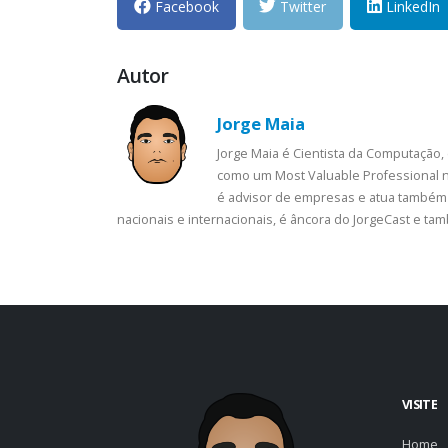
Facebook
Twitter
LinkedIn
Autor
Jorge Maia
Jorge Maia é Cientista da Computação,
como um Most Valuable Professional n
é advisor de empresas e atua também 
nacionais e internacionais, é âncora do JorgeCast e t
VISITE
Home