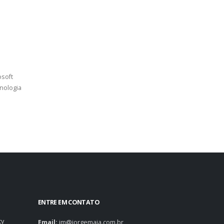
osoft
nologia
ENTRE EM CONTATO
ty
Email:
jm@jorgemaia.com.br