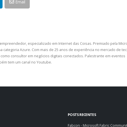
Email
 empreendedor, especializado em Internet das Coisas. Premiado pela Micr
a categoria Azure. Com mais de 25 anos de experiência no mercado de tec
como consultor em negócios digitais conectados. Palestrante em eventos
ambém tem um canal no Youtube.
POSTS RECENTES
Fabcon - Microsoft Fabric Communi