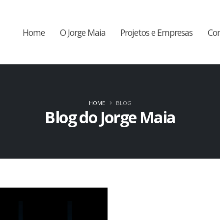
Home
O Jorge Maia
Projetos e Empresas
Co
HOME
BLOG
Blog do Jorge Maia