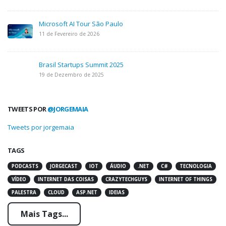
Microsoft AI Tour São Paulo
11 de Fevereiro de 2026
Brasil Startups Summit 2025
19 de Dezembro de 2025
TWEETS POR
@JORGEMAIA
Tweets por jorgemaia
TAGS
PODCASTS
JORGECAST
IOT
ÁUDIO
.NET
C#
TECNOLOGIA
VÍDEO
INTERNET DAS COISAS
CRAZYTECHGUYS
INTERNET OF THINGS
PALESTRA
CLOUD
ASP.NET
IDEIAS
Mais Tags...