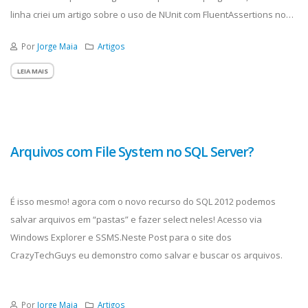
linha criei um artigo sobre o uso de NUnit com FluentAssertions no
Visual Studio, o texto está no site dos CrazyTechGuys e pode ser...
Por
Jorge Maia
Artigos
LEIA MAIS
Arquivos com File System no SQL Server?
É isso mesmo! agora com o novo recurso do SQL 2012 podemos
salvar arquivos em “pastas” e fazer select neles! Acesso via
Windows Explorer e SSMS.Neste Post para o site dos
CrazyTechGuys eu demonstro como salvar e buscar os arquivos.
Por
Jorge Maia
Artigos