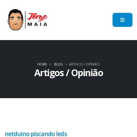
HOME
BLOG
ARTIGOS / OPINIÃO
Artigos / Opinião
netduino piscando leds