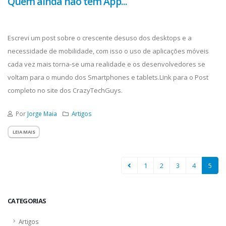
Quem ainda não tem App...
Escrevi um post sobre o crescente desuso dos desktops e a
necessidade de mobilidade, com isso o uso de aplicações móveis
cada vez mais torna-se uma realidade e os desenvolvedores se
voltam para o mundo dos Smartphones e tablets.Link para o Post
completo no site dos CrazyTechGuys.
Por
Jorge Maia
Artigos
LEIA MAIS
1
2
3
4
5
CATEGORIAS
Artigos