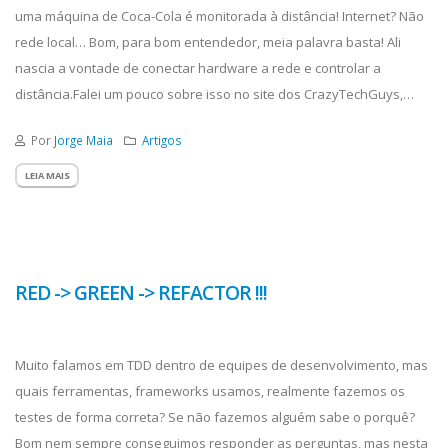
uma máquina de Coca-Cola é monitorada à distância! Internet? Não
rede local… Bom, para bom entendedor, meia palavra basta! Ali
nascia a vontade de conectar hardware a rede e controlar a
distância.Falei um pouco sobre isso no site dos CrazyTechGuys,
acompanhe aqui.
Por
Jorge Maia
Artigos
LEIA MAIS
RED -> GREEN -> REFACTOR !!!
Muito falamos em TDD dentro de equipes de desenvolvimento, mas
quais ferramentas, frameworks usamos, realmente fazemos os
testes de forma correta? Se não fazemos alguém sabe o porquê?
Bom nem sempre conseguimos responder as perguntas, mas nesta