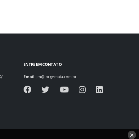
ENTRE EM CONTATO
ty
Email:
jm@jorgemaia.com.br
×