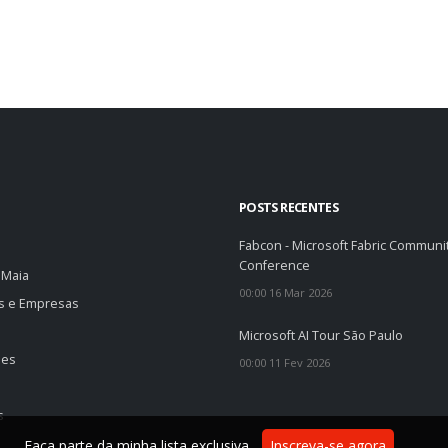
POSTS RECENTES
Fabcon - Microsoft Fabric Communi
Conference
 Maia
00:00 16 Mar 2026
os e Empresas
o
Microsoft AI Tour São Paulo
des
00:00 11 Fev 2026
s
Faça parte da minha lista exclusiva.
Inscreva-se agora