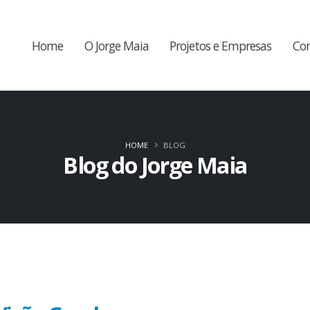
Home
O Jorge Maia
Projetos e Empresas
Co
HOME
BLOG
Blog do Jorge Maia