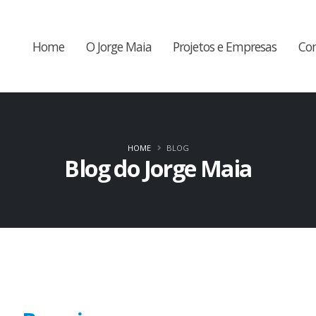
Home
O Jorge Maia
Projetos e Empresas
Co
HOME
BLOG
Blog do Jorge Maia