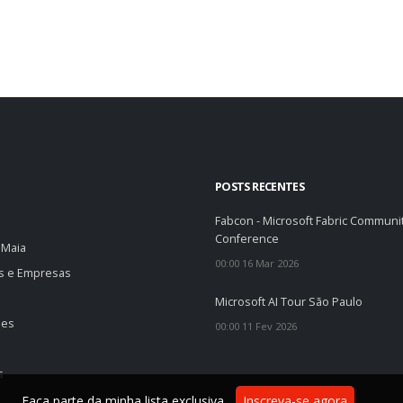
POSTS RECENTES
Fabcon - Microsoft Fabric Communi
Conference
 Maia
00:00 16 Mar 2026
os e Empresas
o
Microsoft AI Tour São Paulo
des
00:00 11 Fev 2026
s
Faça parte da minha lista exclusiva.
Inscreva-se agora