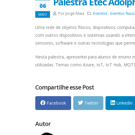
Palestra Etec Adolp
06
Por Jorge Maia
Eventos
,
Eventos Naci
MAIO
Uma rede de objetos físicos, dispositivos comput
com outros dispositivos e sistemas usando a inter
sensores, software e outras tecnologias que perm
Nesta palestra, apresentei para alunos de ensino 
utilizadas. Temas como Azure, IoT, IoT Hub, MQT
Compartilhe esse Post
Facebook
Twitter
LinkedIn
Autor