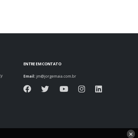
ENTRE EM CONTATO
ty
Email:
jm@jorgemaia.com.br
×