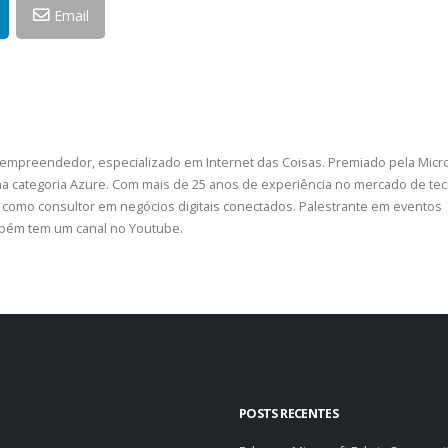
Email
 empreendedor, especializado em Internet das Coisas. Premiado pela Micr
a categoria Azure. Com mais de 25 anos de experiência no mercado de tec
como consultor em negócios digitais conectados. Palestrante em eventos
ambém tem um canal no Youtube.
POSTS RECENTES