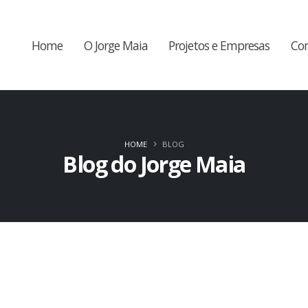
Home
O Jorge Maia
Projetos e Empresas
Co
HOME
BLOG
Blog do Jorge Maia