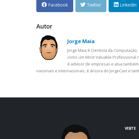
Facebook
Twitter
LinkedIn
Autor
Jorge Maia
Jorge Maia é Cientista da Computação,
como um Most Valuable Professional n
é advisor de empresas e atua também 
nacionais e internacionais, é âncora do JorgeCast e t
VISITE