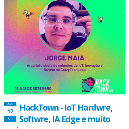
HackTown - IoT Hardwre,
2022
17
Softwre, IA Edge e muito
SET