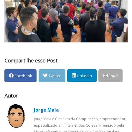
Compartilhe esse Post
Facebook
Twitter
LinkedIn
Email
Autor
Jorge Maia
Jorge Maia é Cientista da Computação, empreendedor,
especializado em Internet das Coisas. Premiado pela
Microsoft como um Most Valuable Professional na