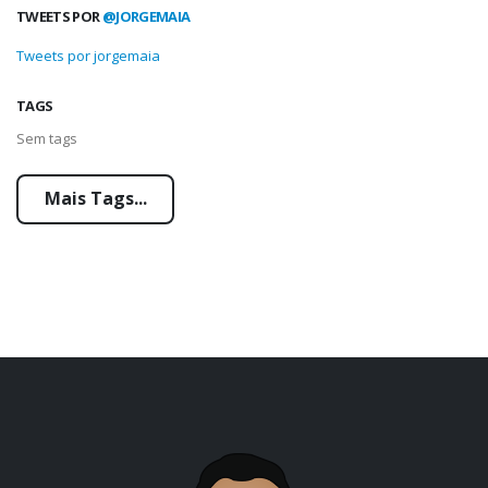
TWEETS POR
@JORGEMAIA
Tweets por jorgemaia
TAGS
Sem tags
Mais Tags...