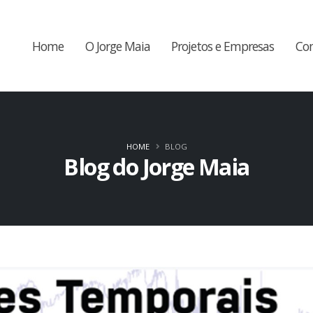
Home
O Jorge Maia
Projetos e Empresas
Co
HOME
BLOG
Blog do Jorge Maia