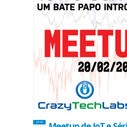
Meetup de IoT e Sér
2018