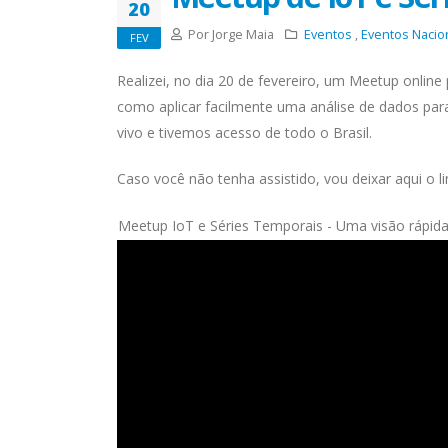
20
Por Jorge Maia
Eventos
,
Eventos Nacio
FEV
Realizei, no dia 20 de fevereiro, um Meetup onlin
como aplicar facilmente uma análise de dados para 
vivo e tivemos acesso de todo o Brasil.
Caso você não tenha assistido, vou deixar aqui o li
Meetup IoT e Séries Temporais - Uma visão rápid