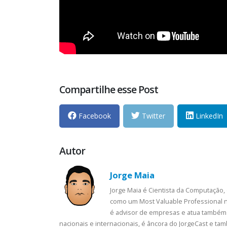
Compartilhe esse Post
Facebook
Twitter
LinkedIn
Autor
Jorge Maia
Jorge Maia é Cientista da Computação,
como um Most Valuable Professional n
é advisor de empresas e atua também 
nacionais e internacionais, é âncora do JorgeCast e t