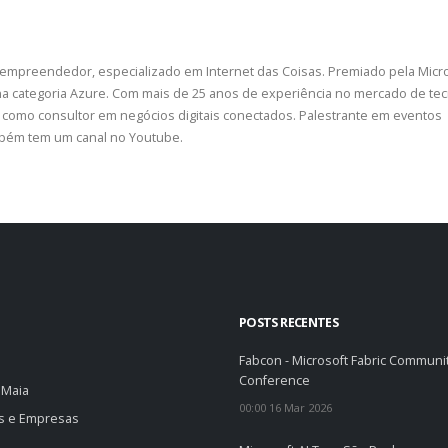
 empreendedor, especializado em Internet das Coisas. Premiado pela Micr
a categoria Azure. Com mais de 25 anos de experiência no mercado de tec
como consultor em negócios digitais conectados. Palestrante em eventos
ambém tem um canal no Youtube.
POSTS RECENTES
Fabcon - Microsoft Fabric Communi
Conference
 Maia
00:00 16 Mar 2026
os e Empresas
o