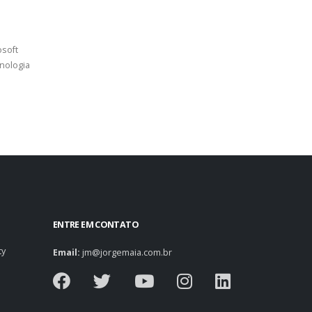
osoft
nologia
ENTRE EM CONTATO
ty
Email:
jm@jorgemaia.com.br