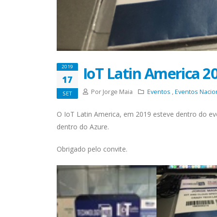
IoT Latin America 2
2019
17
Por Jorge Maia
Eventos
,
Eventos Nacio
SET
O IoT Latin America, em 2019 esteve dentro do eve
dentro do Azure.
Obrigado pelo convite.