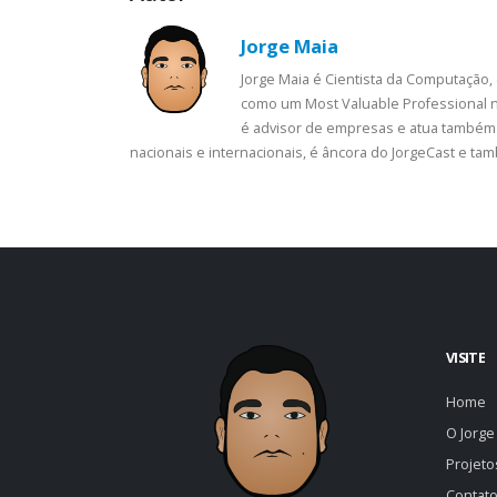
Jorge Maia
Jorge Maia é Cientista da Computação,
como um Most Valuable Professional n
é advisor de empresas e atua também 
nacionais e internacionais, é âncora do JorgeCast e t
VISITE
Home
O Jorge
Projet
Contat