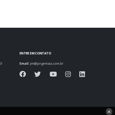
ENTRE EM CONTATO
ty
Email:
jm@jorgemaia.com.br
×