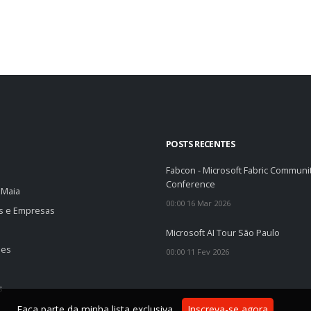
POSTS RECENTES
Fabcon - Microsoft Fabric Communi
Conference
 Maia
00:00 16 Mar 2026
os e Empresas
o
Microsoft AI Tour São Paulo
des
00:00 11 Fev 2026
s
Faça parte da minha lista exclusiva.
Inscreva-se agora