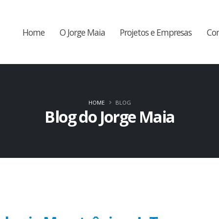
Home
O Jorge Maia
Projetos e Empresas
Co
HOME
BLOG
Blog do Jorge Maia