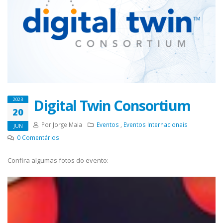
Digital Twin Consortium
2023
20
Por Jorge Maia
Eventos
,
Eventos Internacionais
JUN
0
Comentários
Confira algumas fotos do evento: