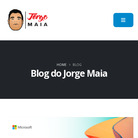
HOME
BLOG
Blog do Jorge Maia