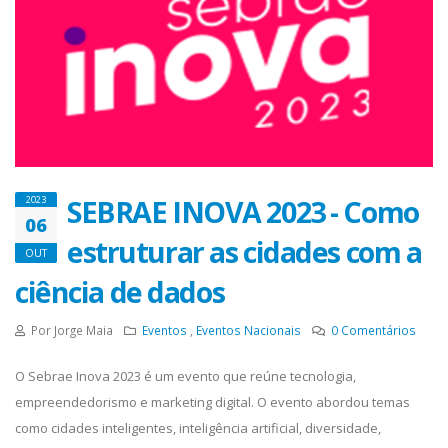
SEBRAE INOVA 2023 - Como
2023
06
estruturar as cidades com a
OUT
ciência de dados
Por Jorge Maia
Eventos
,
Eventos Nacionais
0
Comentários
O Sebrae Inova 2023 é um evento que reúne tecnologia,
empreendedorismo e marketing digital. O evento abordou temas
como cidades inteligentes, inteligência artificial, diversidade,