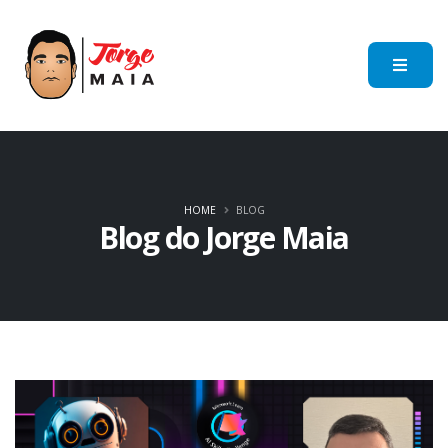
HOME
BLOG
Blog do Jorge Maia