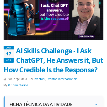
AI Skills Challenge - I Ask
2024
17
ChatGPT, He Answers it, But
ABR
How Credible Is the Response?
Por Jorge Maia
Eventos
,
Eventos Internacionais
0
Comentários
FICHA TÉCNICA DA ATIVIDADE