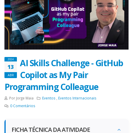
AI Skills Challenge - GitHub
2024
13
Copilot as My Pair
ABR
Programming Colleague
Por Jorge Maia
Eventos
,
Eventos Internacionais
0
Comentários
FICHA TÉCNICA DA ATIVIDADE