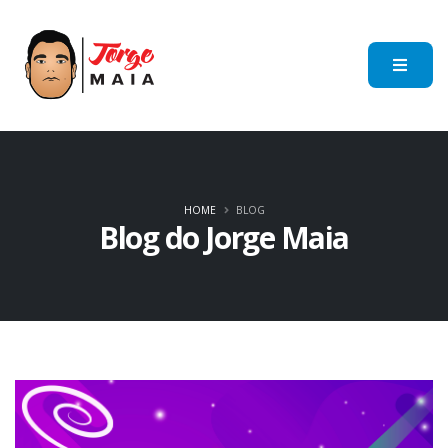
HOME
BLOG
Blog do Jorge Maia