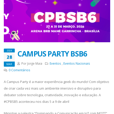
CAMPUS PARTY BSB6
2024
28
Por Jorge Maia
Eventos
,
Eventos Nacionais
MAR
0
Comentários
A Campus Party é a maior experiência geek do mundo! Com objetivo
de criar cada vez mais um ambiente imersivo e disruptivo para
debater sobre tecnologia, criatividade, inovação e educação. A
#CPBSB5 aconteceu nos dias 5 a 9 de abril
Ministrei a palestra “Dominando a Comunicação em IoT com MQTT”