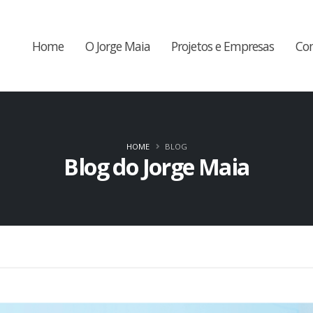
Home
O Jorge Maia
Projetos e Empresas
Co
HOME
BLOG
Blog do Jorge Maia