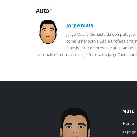
Autor
Jorge Maia
Jorge Maia é Cientista da Computação,
como um Most Valuable Professional n
é advisor de empresas e atua também 
nacionais e internacionais, é âncora do JorgeCast e t
VISITE
Home
O Jorge