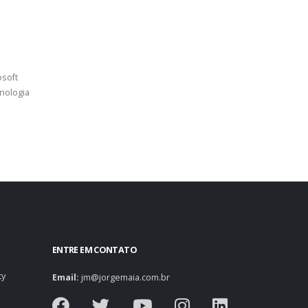
osoft
nologia
ENTRE EM CONTATO
ty
Email:
jm@jorgemaia.com.br