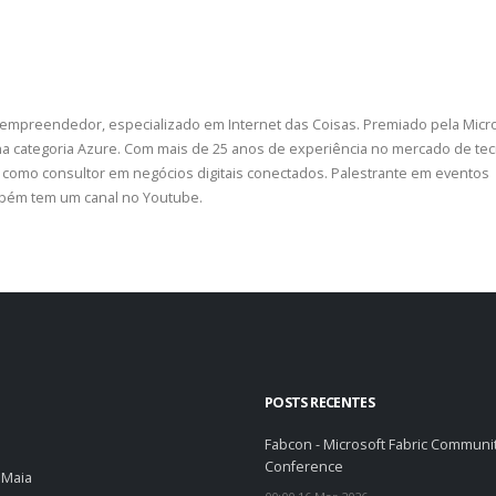
 empreendedor, especializado em Internet das Coisas. Premiado pela Micr
a categoria Azure. Com mais de 25 anos de experiência no mercado de tec
como consultor em negócios digitais conectados. Palestrante em eventos
ambém tem um canal no Youtube.
POSTS RECENTES
Fabcon - Microsoft Fabric Communi
Conference
 Maia