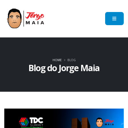
HOME
BLOG
Blog do Jorge Maia