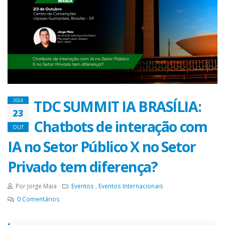
TDC SUMMIT IA BRASÍLIA:
2024
23
Chatbots de interação com
OUT
IA no Setor Público X no Setor
Privado tem diferença?
Por Jorge Maia
Eventos
,
Eventos Internacionais
0
Comentários