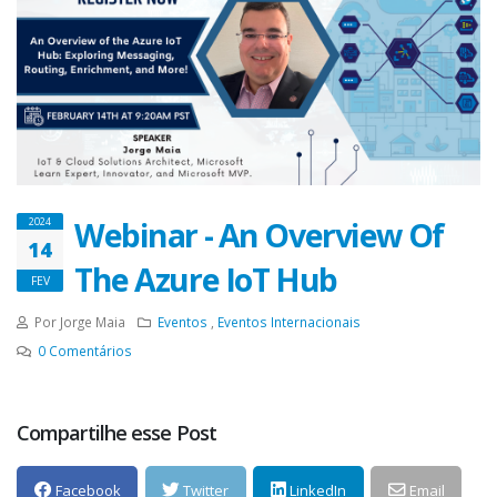
Webinar - An Overview Of
2024
14
The Azure IoT Hub
FEV
Por Jorge Maia
Eventos
,
Eventos Internacionais
0
Comentários
Compartilhe esse Post
Facebook
Twitter
LinkedIn
Email